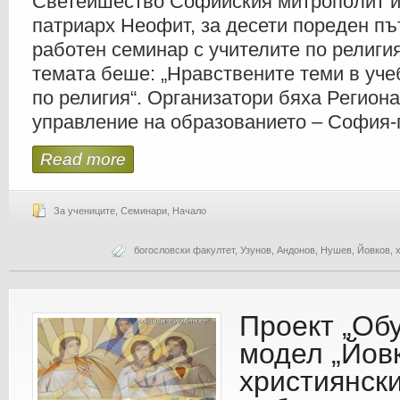
Светейшество Софийския митрополит и
БОГОСЛОВСКИЯ
ФАКУЛТЕТ
патриарх Неофит, за десети пореден пъ
НА
СУ
работен семинар с учителите по религия
„СВ.
КЛИМЕНТ
ОХРИДСКИ“
темата беше: „Нравствените теми в уче
по религия“. Организатори бяха Регион
управление на образованието – София-г
Read more
За учениците
,
Семинари
,
Начало
богословски факултет
,
Узунов
,
Андонов
,
Нушев
,
Йовков
,
Проект „Об
модел „Йов
християнск