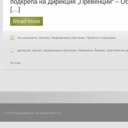
подкрепа на Дирекция „Превенции“ – О
[…]
Read more
За учениците
,
Начало
,
Неформално обучение
,
Проекти и програми
дискусия
,
проект
,
неформално обучение
,
Моканина
,
Йовков
,
християнски д
VII клас
© 2026 Толерантност. All Rights Reserved.