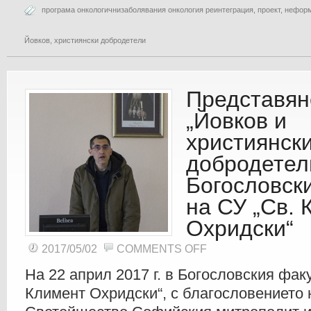
програма онкологичнизаболявания онкология реинтеграция
,
проект
,
неформ
Йовков
,
християнски добродетели
Представян
„Йовков и
християнск
добродетел
Богословск
на СУ „Св. 
Охридски“
ON
2017/05/02
COMMENTS OFF
ПРЕДСТАВЯНЕ
НА
МОДЕЛ
На 22 април 2017 г. в Богословския фак
„ЙОВКОВ
И
Климент Охридски“, с благословението 
ХРИСТИЯНСКИТЕ
ДОБРОДЕТЕЛИ“
В