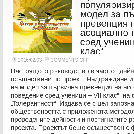
популяризи
модел за п
превенция 
асоциално 
сред учениц
клас“
ON
2016/02/03
COMMENTS OFF
ПРОЕКТ
„НАДГРАЖДАНЕ
И
Настоящото ръководство е част от дейн
ПОПУЛЯРИЗИРАНЕ
НА
осъществени по проект „Надграждане и
МОДЕЛ
ЗА
на модел за първична превенция на ас
ПЪРВИЧНА
ПРЕВЕНЦИЯ
НА
поведение сред ученици – VII клас“ на
АСОЦИАЛНО
ПОВЕДЕНИЕ
„Толерантност“. Издава се с цел запозн
СРЕД
УЧЕНИЦИ
–
обществеността с приложената методол
VII
КЛАС“
проведените дейности и постигнатите р
проекта. Проектът беше осъществен с 