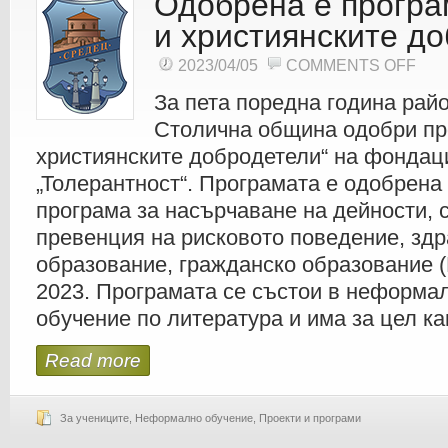
Одобрена е програ
и християнските д
ON
2023/04/05
COMMENTS OFF
ОДОБ
Е
ПРОГ
За пета поредна година райо
„ЙОВК
И
Столична община одобри пр
ХРИС
ДОБР
християнските добродетели“ на фондац
„Толерантност“. Програмата е одобрена
програма за насърчаване на дейности, 
превенция на рисковото поведение, зд
образование, гражданско образование
2023. Програмата се състои в неформа
обучение по литература и има за цел ка
Read more
За учениците
,
Неформално обучение
,
Проекти и програми