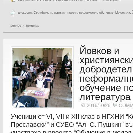
дискусия
,
Серафим
,
практикум
,
проект
,
неформално обучение
,
Моканина
,
ценности
,
семинар
Йовков и
християнск
добродетел
неформалн
обучение п
литература
2016/10/26
COMM
Ученици от VI, VII и XII клас в НГХНИ “
Преславски” и СУЕO “Ал. С. Пушкин” в
участваха в проекта “Обучение в модел