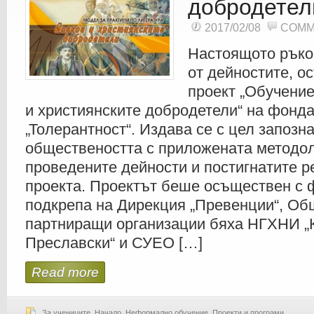
добродетел
2017/02/08
COMM
Настоящото ръко
от дейностите, о
проект „Обучение
и християнските добродетели“ на фонд
„Толерантност“. Издава се с цел запозн
обществеността с приложената методол
проведените дейности и постигнатите р
проекта. Проектът беше осъществен с 
подкрепа на Дирекция „Превенции“, Об
партниращи организации бяха НГХНИ „
Преславски“ и СУЕО […]
Read more
За учениците
,
Начало
,
Неформално обучение
,
Проекти и програми