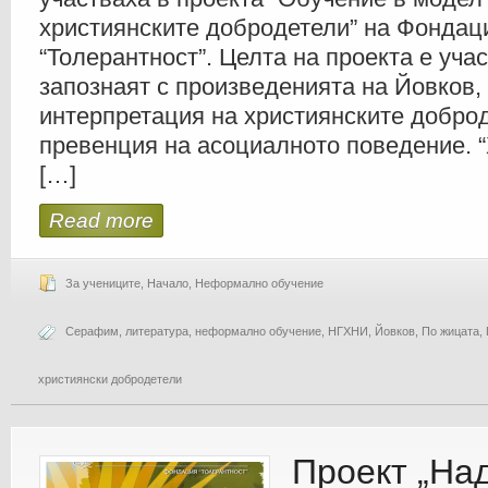
християнските добродетели” на Фондац
“Толерантност”. Целта на проекта е уча
запознаят с произведенията на Йовков, 
интерпретация на християнските добро
превенция на асоциалното поведение. 
[…]
Read more
За учениците
,
Начало
,
Неформално обучение
Серафим
,
литература
,
неформално обучение
,
НГХНИ
,
Йовков
,
По жицата
,
християнски добродетели
Проект „На