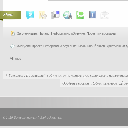
Share
За учениците
,
Начало
,
Неформално обучение
,
Проекти и програми
дискусия
,
проект
,
неформално обучение
,
Моканина
,
Йовков
,
християнски д
VII клас
Разказът „По жицата“ в обучението по литература като форма на превенция 
Одобрен е проект: „Обучение в модел „Йов
© 2026 Толерантност. All Rights Reserved.