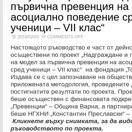
първична превенция на
асоциално поведение с
ученици – VII клас“
ON
2016/02/03
COMMENTS OFF
ПРОЕКТ
„НАДГРАЖДАНЕ
Настоящото ръководство е част от дейно
И
ПОПУЛЯРИЗИРАНЕ
НА
осъществени по проект „Надграждане и 
МОДЕЛ
ЗА
на модел за първична превенция на асо
ПЪРВИЧНА
ПРЕВЕНЦИЯ
сред ученици – VII клас“ на фондация „Т
НА
АСОЦИАЛНО
ПОВЕДЕНИЕ
Издава се с цел запознаване на обществ
СРЕД
УЧЕНИЦИ
приложената методология, проведените 
–
VII
постигнатите резултати по проекта. Про
КЛАС“
беше осъществен с финансовата подкре
„Превенции“ – Община Варна, а партни
беше НГХНИ „Константин Преславски“ –
Кликнете върху снимката, за да ви
ръководството по проекта.