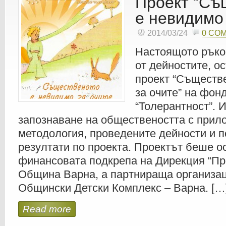
Проект “Съ
е невидимо 
2014/03/24
0 CO
Настоящото ръко
от дейностите, о
проект “Съществ
за очите” на фон
“Толерантност”. 
запознаване на обществеността с прил
методология, проведените дейности и п
резултати по проекта. Проектът беше о
финансовата подкрепа на Дирекция “Пр
Община Варна, а партнираща организа
Общински Детски Комплекс – Варна. […
Read more