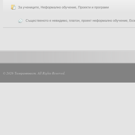
За учениците
,
Неформално обучение
,
Проекти и програми
Същественото е невидимо
,
платон
,
проект неформално обучение
,
Екз
© 2026 Толерантност. All Rights Reserved.