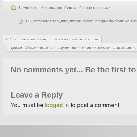
За учениците
,
Неформално обучение
,
Проекти и програми
Същественото е невидимо
,
платон
,
проект неформално обучение
,
Екз
Християнското гледище за смисъла на човешкия живот
Проект “Усъвършенстване и популяризиране на модел за първична превенция на 
No comments yet... Be the first to 
Leave a Reply
You must be
logged in
to post a comment.