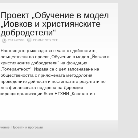
Проект „Обучение в модел
„Йовков и християнските
добродетели“
ON
2017/02/08
COMMENTS OFF
ПРОЕКТ
„ОБУЧЕНИЕ
Настоящото ръководство е част от дейностите,
В
МОДЕЛ
осъществени по проект „Обучение в модел „Йовков и
„ЙОВКОВ
И
християнските добродетели“ на фондация
ХРИСТИЯНСКИТЕ
ДОБРОДЕТЕЛИ“
„Толерантност“. Издава се с цел запознаване на
обществеността с приложената методология,
проведените дейности и постигнатите резултати по
ен с финансовата подкрепа на Дирекция
тниращи организации бяха НГХНИ „Константин
чение
,
Проекти и програми