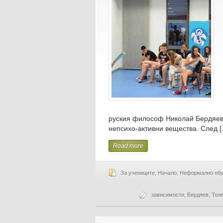
руския философ Николай Бердяев,
непсихо-активни вещества. След 
Read more
За учениците
,
Начало
,
Неформално обу
зависимости
,
Бердяев
,
Толе