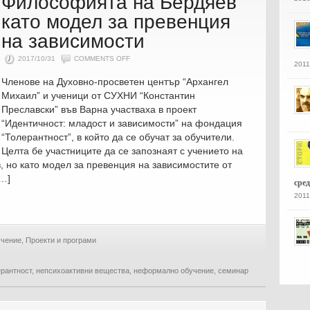
Философията на Бердяев
като модел за превенция
на зависимости
ON
2017/10/31
COMMENTS OFF
2011
ФИЛОСОФИЯТА
НА
Членове на Духовно-просветен център “Архангел
БЕРДЯЕВ
КАТО
Михаил” и ученици от СУХНИ “Константин
МОДЕЛ
ЗА
Преславски” във Варна участваха в проект
ПРЕВЕНЦИЯ
НА
“Идентичност: младост и зависимости” на фондация
ЗАВИСИМОСТИ
“Толерантност”, в който да се обучат за обучители.
Целта бе участниците да се запознаят с учението на
 но като модел за превенция на зависимостите от
[…]
сре
2011
чение
,
Проекти и програми
рантност
,
непсихоактивни вещества
,
неформално обучение
,
семинар