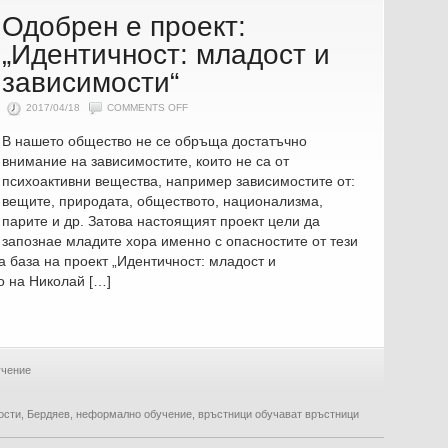
Одобрен е проект:
„Идентичност: младост и
зависимости“
ON
2017/04/18
COMMENTS OFF
ОДОБРЕН
Е
В нашето общество не се обръща достатъчно
ПРОЕКТ:
„ИДЕНТИЧНОСТ:
внимание на зависимостите, които не са от
МЛАДОСТ
И
психоактивни вещества, например зависимостите от:
ЗАВИСИМОСТИ“
вещите, природата, обществото, национализма,
парите и др. Затова настоящият проект цели да
запознае младите хора именно с опасностите от тези
а база на проект „Идентичност: младост и
о на Николай […]
чение
ости
,
Бердяев
,
неформално обучение
,
връстници обучават връстници