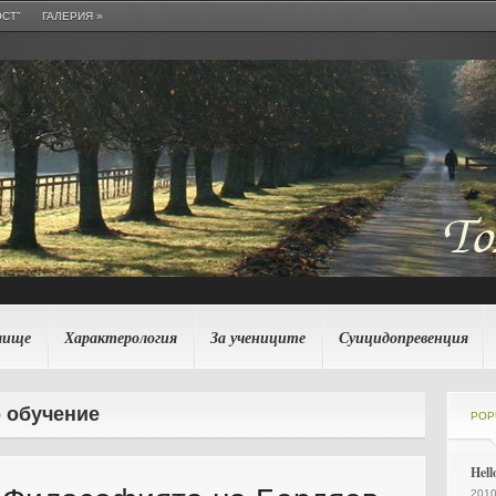
СТ”
ГАЛЕРИЯ
»
лище
Характерология
За учениците
Суицидопревенция
о обучение
POP
Hell
2010