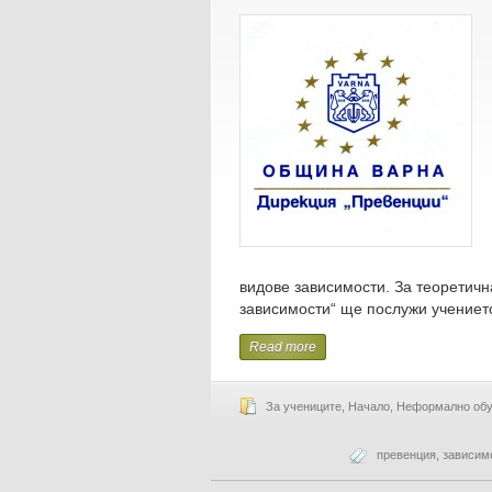
видове зависимости. За теоретичн
зависимости“ ще послужи учениет
Read more
За учениците
,
Начало
,
Неформално обу
превенция
,
зависим