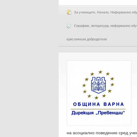
За учениците
,
Начало
,
Неформално обу
Серафим
,
литература
,
неформално обу
християнски добродетели
на асоциално поведение сред учен