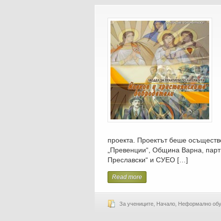
проекта. Проектът беше осъществ
„Превенции“, Община Варна, пар
Преславски“ и СУЕО […]
Read more
За учениците
,
Начало
,
Неформално обу