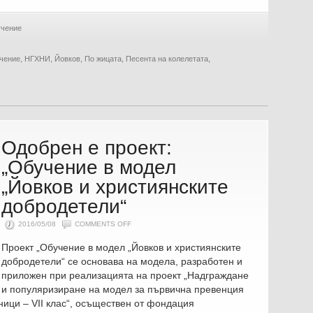
чение
чение
,
НГХНИ
,
Йовков
,
По жицата
,
Песента на колелетата
,
Одобрен е проект:
„Обучение в модел
„Йовков и християнските
добродетели“
ON
2016/05/08
COMMENTS OFF
ОДОБРЕН
Е
Проект „Обучение в модел „Йовков и християнските
ПРОЕКТ:
„ОБУЧЕНИЕ
добродетели“ се основава на модела, разработен и
В
МОДЕЛ
приложен при реализацията на проект „Надграждане
„ЙОВКОВ
И
и популяризиране на модел за първична превенция
ХРИСТИЯНСКИТЕ
ДОБРОДЕТЕЛИ“
ици – VII клас“, осъществен от фондация