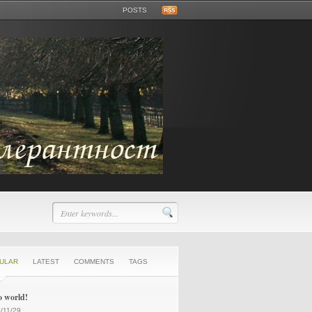
POSTS
ULAR
LATEST
COMMENTS
TAGS
o world!
/11/29