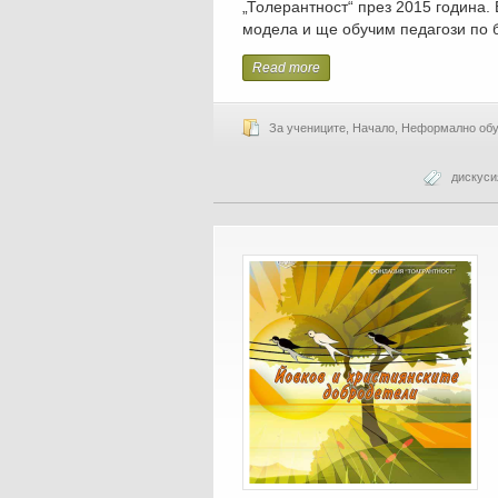
„Толерантност“ през 2015 година
модела и ще обучим педагози по 
Read more
За учениците
,
Начало
,
Неформално обу
дискуси