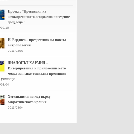
Проект: “Превенция на
автоагресивното асоциално поведение
сред деца”
/02/15
Н. Бердяев – предвестник на новата
антропология
2011/03/03
ДИАЛОГЪТ ХАРМИД –
Интерпретация и приложение като
модел за психо-социална превенция
д ученици
/03/04
Хегелиански поглед върху
сократическата ирония
2011/03/04