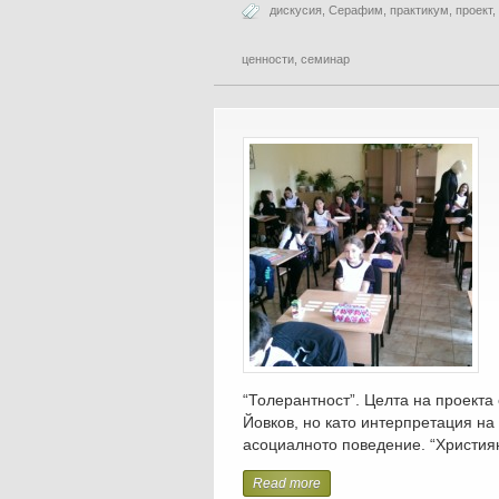
дискусия
,
Серафим
,
практикум
,
проект
,
ценности
,
семинар
“Толерантност”. Целта на проекта
Йовков, но като интерпретация на
асоциалното поведение. “Христия
Read more