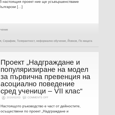
. В настоящия проект ние ще усъвършенстваме
български […]
чение
я
,
Серафим
,
Толерантност
,
неформално обучение
,
Йовков
,
По жицата
Проект „Надграждане и
популяризиране на модел
за първична превенция на
асоциално поведение
сред ученици – VII клас“
ON
2016/02/03
COMMENTS OFF
ПРОЕКТ
„НАДГРАЖДАНЕ
Настоящото ръководство е част от дейностите,
И
ПОПУЛЯРИЗИРАНЕ
осъществени по проект „Надграждане и
НА
МОДЕЛ