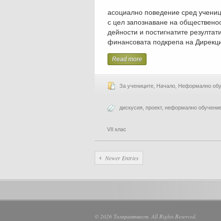
асоциално поведение сред ученици
с цел запознаване на обществено
дейности и постигнатите резултат
финансовата подкрепа на Дирекци
Read more
За учениците
,
Начало
,
Неформално обу
дискусия
,
проект
,
неформално обучени
VII клас
Newer Entries
© 2026 Толерантност. All Rights Reserved.