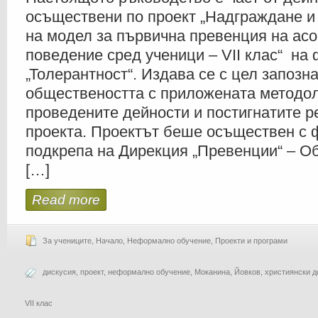
НА
осъществени по проект „Надграждане и
МОДЕЛ
ЗА
на модел за първична превенция на ас
ПЪРВИЧНА
ПРЕВЕНЦИЯ
НА
поведение сред ученици – VII клас“ на
АСОЦИАЛНО
ПОВЕДЕНИЕ
„Толерантност“. Издава се с цел запозн
СРЕД
УЧЕНИЦИ
–
обществеността с приложената методол
VII
КЛАС“
проведените дейности и постигнатите р
проекта. Проектът беше осъществен с 
подкрепа на Дирекция „Превенции“ – О
[…]
Read more
За учениците
,
Начало
,
Неформално обучение
,
Проекти и програми
дискусия
,
проект
,
неформално обучение
,
Моканина
,
Йовков
,
християнски д
VII клас