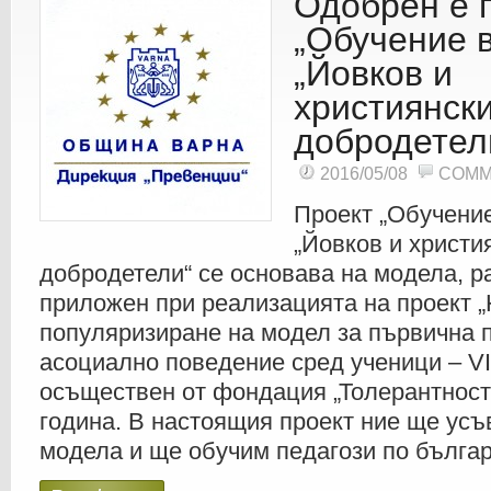
Одобрен е п
„Обучение 
„Йовков и
християнск
добродетел
2016/05/08
COMM
Проект „Обучени
„Йовков и христи
добродетели“ се основава на модела, р
приложен при реализацията на проект 
популяризиране на модел за първична 
асоциално поведение сред ученици – VII
осъществен от фондация „Толерантност
година. В настоящия проект ние ще ус
модела и ще обучим педагози по българ