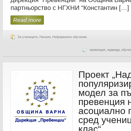
партньорство с НГХНИ “Константин […]
Read more
За учениците
,
Начало
,
Неформално обучение
превенция
,
надежда
,
обуче
Проект „На
популяризи
модел за п
превенция 
асоциално 
сред учениц
клас“