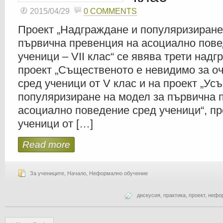
2015/04/29
0 COMMENTS
Проект „Надграждане и популяризиране
първична превенция на асоциално пове
ученици – VII клас“ се явява трети над
проект „Същественото е невидимо за оч
сред ученици от V клас и на проект „У
популяризиране на модел за първична 
асоциално поведение сред ученици“, п
ученици от […]
Read more
За учениците
,
Начало
,
Неформално обучение
дискусия
,
практика
,
проект
,
нефо