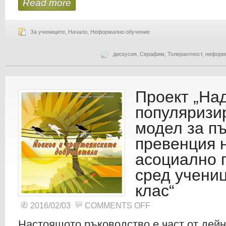
Read more
За учениците
,
Начало
,
Неформално обучение
дискусия
,
Серафим
,
Толерантност
,
неформ
Проект „На
популяризи
модел за п
превенция 
асоциално 
сред учениц
клас“
ON
2016/02/03
COMMENTS OFF
ПРОЕКТ
„НАДГРАЖДАНЕ
И
Настоящото ръководство е част от дейн
ПОПУЛЯРИЗИРАНЕ