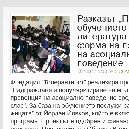
Разказът „П
обучението
литература
форма на п
на асоциал
поведение
2015/11/03
0 CO
Фондация “Толерантност” реализира пр
“Надграждане и популяризиране на мод
превенция на асоциално поведение сред
клас”. За база на обучението послужи р
жицата” от Йордан Йовков, който е вкл
програма. Проектът е одобрен и финан
дирекция “Превенции” на Община Варна