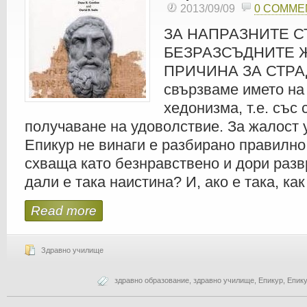
2013/09/09
0 COMME
ЗА НАПРАЗНИТЕ С
БЕЗРАЗСЪДНИТЕ 
ПРИЧИНА ЗА СТР
свързваме името на
хедонизма, т.е. със
получаване на удоволствие. За жалост 
Епикур не винаги е разбирано правилно 
схваща като безнравствено и дори разв
дали е така наистина? И, ако е така, как
Read more
Здравно училище
здравно образование
,
здравно училище
,
Епикур
,
Епик