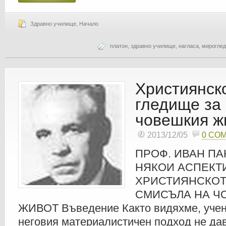
Здравно училище
,
Начало
платон
,
здравно училище
,
нагласа
,
мироглед
Християнск
гледище за
човешкия ж
2013/12/05
0 CO
ПРОФ. ИВАН ПА
НЯКОИ АСПЕКТ
ХРИСТИЯНСКОТ
СМИСЪЛА НА Ч
ЖИВОТ Въведение Както видяхме, учен
неговия материалистичен подход не да