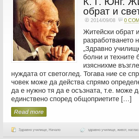
К. Г. Юнг. 
обрат и све
2014/09/08
0 CO
Житейски обрат 
разработването н
„Здравно училище
болни и техните б
изяснихме възгле
нуждата от светоглед. Тогава ние се спр
човек може да действа спрямо определе
да е нужно тя да е осъзната, т.е. може 
единствено според общоприетите […]
Read more
Здравно училище
,
Начало
здравно училище
,
живот
,
наглас