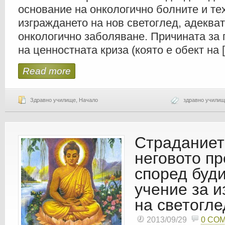
основание на онкологично болните и те
изграждането на нов светоглед, адекват
онкологично заболяване. Причината за
на ценностната криза (която е обект на 
Read more
Здравно училище
,
Начало
здравно учили
Страданиет
неговото п
според буди
учение за 
на светогле
2013/09/29
0 CO