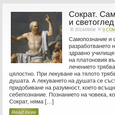
Сократ. Са
и светоглед
2014/09/08
0 CO
Самопознание и 
разработването н
здравно училище
на платоновия въ
лечението трябва
цялостно. При лекуване на тялото трябв
душата. А лекуването на душата се със
придобиване на разумност, което всъщн
себепознание. Познанието на човека, к
Сократ, няма […]
Read more