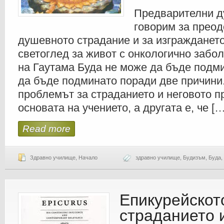
Предварителни д
говорим за прео
душевното страдание и за изграждането
светоглед за живот с онкологично забо
на Гаутама Буда не може да бъде подм
да бъде подминато поради две причини.
проблемът за страданието и неговото п
основата на учението, а другата е, че […
Read more
Здравно училище
,
Начало
здравно училище
,
Будизъм
,
Буда
,
Епикурейскот
страданието 