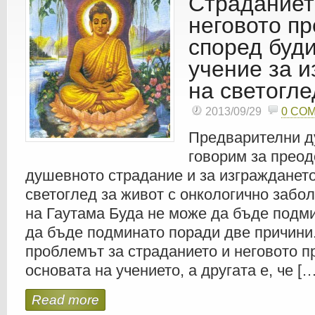
Страданиет
неговото п
според буди
учение за 
на светогле
2013/09/29
0 CO
Предварителни д
говорим за прео
душевното страдание и за изграждането
светоглед за живот с онкологично забо
на Гаутама Буда не може да бъде подм
да бъде подминато поради две причини.
проблемът за страданието и неговото п
основата на учението, а другата е, че […
Read more