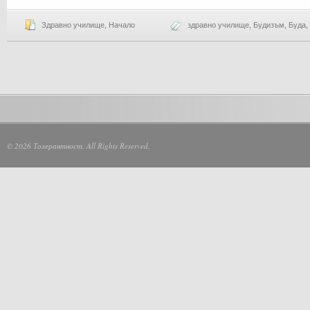
Здравно училище
,
Начало
здравно училище
,
Будизъм
,
Буда
,
© 2026 Толерантност. All Rights Reserved.