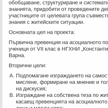
обобщаване, структуриране и системат
знанията, придобити от проведените де
участниците от целевата група съвмест
знания с житейските ситуации.
Основната цел на проекта:
Първична превенция на асоциалното п
ученици от VII клас в НГХНИ „Констант
Варна.
Вторични цели:
Подпомагане изграждането на самос
мислене, формиране на мнение и то
на дискусия;
Изграждане на собствена теза по жи
касаещ превенцията на асоциалното