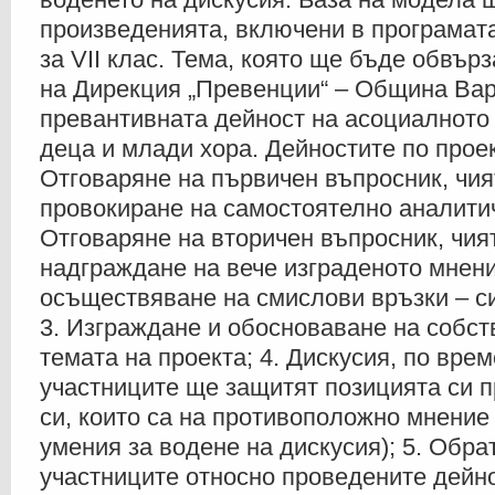
произведенията, включени в програмат
за VII клас. Тема, която ще бъде обвър
на Дирекция „Превенции“ – Община Вар
превантивната дейност на асоциалното
деца и млади хора. Дейностите по проек
Отговаряне на първичен въпросник, чия
провокиране на самостоятелно аналитич
Отговаряне на вторичен въпросник, чия
надграждане на вече изграденото мнени
осъществяване на смислови връзки – с
3. Изграждане и обосноваване на собст
темата на проекта; 4. Дискусия, по врем
участниците ще защитят позицията си 
си, които са на противоположно мнение
умения за водене на дискусия); 5. Обра
участниците относно проведените дейно