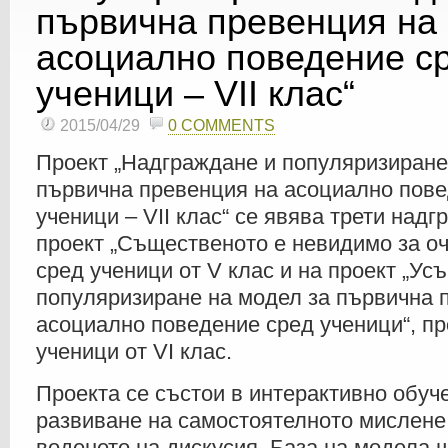
първична превенция на
асоциално поведение с
ученици – VII клас“
2015/04/29
0 COMMENTS
Проект „Надграждане и популяризиране
първична превенция на асоциално пове
ученици – VII клас“ се явява трети над
проект „Същественото е невидимо за оч
сред ученици от V клас и на проект „У
популяризиране на модел за първична 
асоциално поведение сред ученици“, п
ученици от VI клас.
Проекта се състои в интерактивно обуч
развиване на самостоятелното мислене,
воденето на дискусия. База на модела 