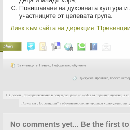
деца и млади хора;
Повишаване на духовната култура и 
участниците от целевата група.
Линк към сайта на дирекция “Превенци
Share
За учениците
,
Начало
,
Неформално обучение
дискусия
,
практика
,
проект
,
нефо
Проект „Усъвършенстване и популяризиране на модел за първична превенция на 
Разказът „По жицата“ в обучението по литература като форма на пр
No comments yet... Be the first to 