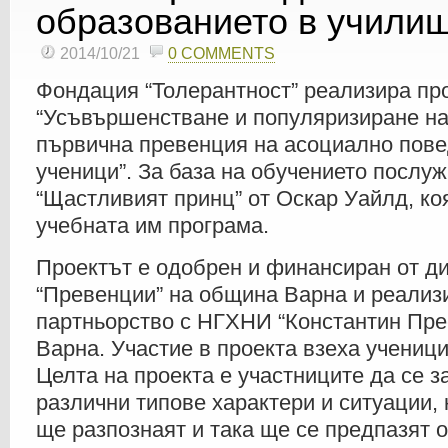
образованието в учили
2014/10/21
0 COMMENTS
Фондация “Толерантност” реализира пр
“Усъвършенстване и популяризиране на
първична превенция на асоциално пове
ученици”. За база на обучението послуж
“Щастливият принц” от Оскар Уайлд, ко
учебната им програма.
Проектът е одобрен и финансиран от д
“Превенции” на община Варна и реализ
партньорство с НГХНИ “Константин Пре
Варна. Участие в проекта взеха ученицит
Целта на проекта е участниците да се з
различни типове характери и ситуации,
ще разпознаят и така ще се предпазят 