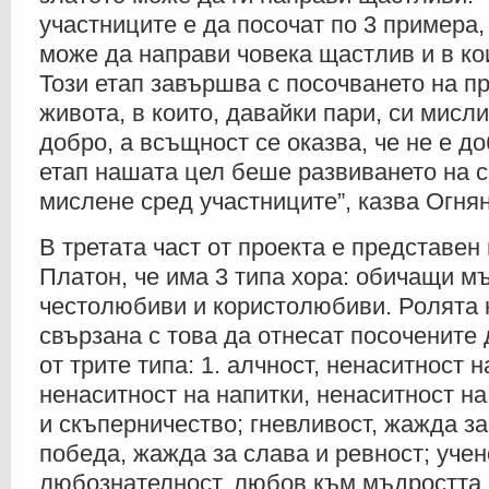
участниците е да посочат по 3 примера,
може да направи човека щастлив и в ко
Този етап завършва с посочването на п
живота, в които, давайки пари, си мисл
добро, а всъщност се оказва, че не е до
етап нашата цел беше развиването на 
мислене сред участниците”, казва Огнян
В третата част от проекта е представен
Платон, че има 3 типа хора: обичащи м
честолюбиви и користолюбиви. Ролята 
свързана с това да отнесат посочените
от трите типа: 1. алчност, ненаситност н
ненаситност на напитки, ненаситност н
и скъперничество; гневливост, жажда за
победа, жажда за слава и ревност; уче
любознателност, любов към мъдростта,