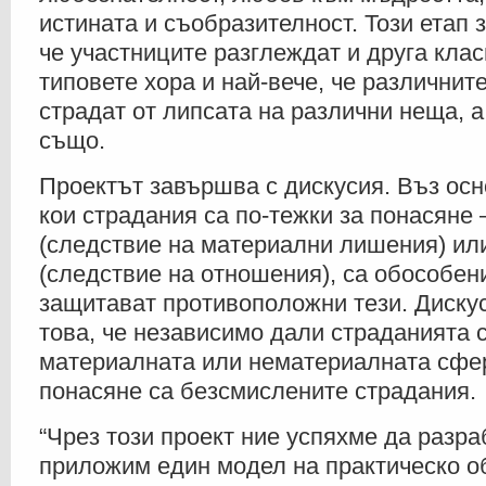
истината и съобразителност. Този етап 
че участниците разглеждат и друга кла
типовете хора и най-вече, че различнит
страдат от липсата на различни неща, а
също.
Проектът завършва с дискусия. Въз осн
кои страдания са по-тежки за понасяне
(следствие на материални лишения) ил
(следствие на отношения), са обособени
защитават противоположни тези. Диску
това, че независимо дали страданията с
материалната или нематериалната сфер
понасяне са безсмислените страдания.
“Чрез този проект ние успяхме да разра
приложим един модел на практическо о