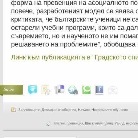
форма на превенция на асоциалното п
повече, разработеният модел се явява 
критиката, че българските ученици не с
остарели учебни програми, които са дал
съвремието, но и наученото не им пома
решаването на проблемите”, обобщава 
Линк към публикацията в “Градското сп
Share
За учениците
,
Доклади и съобщения
,
Начало
,
Неформално обучение
платон
,
превенция
,
Щастливия принц
,
Уайлд
,
неформ