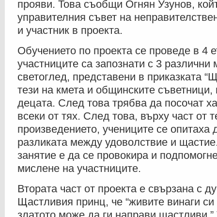
прояви. Това съобщи Огнян Узунов, койт
управителния съвет на неправителстве
и участник в проекта.
Обучението по проекта се проведе в 4 е
участниците са запознати с 3 различни
светоглед, представени в приказката “
тези на кмета и общинските съветници, 
децата. След това трябва да посочат х
всеки от тях. След това, върху част от т
произведението, учениците се опитаха 
разликата между удоволствие и щастие.
занятие е да се провокира и подпомогн
мислене на участниците.
Втората част от проекта е свързана с д
Щастливия принц, че “живите винаги си 
златото може да ги направи щастливи.” 