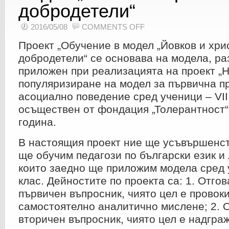
добродетели“
ON
2016/05/08
COMMENTS OFF
ОДОБРЕН
Е
Проект „Обучение в модел „Йовков и хри
ПРОЕКТ:
„ОБУЧЕНИЕ
В
добродетели“ се основава на модела, ра
МОДЕЛ
„ЙОВКОВ
приложен при реализацията на проект „
И
ХРИСТИЯНСКИТЕ
популяризиране на модел за първична п
ДОБРОДЕТЕЛИ“
асоциално поведение сред ученици – VII 
осъществен от фондация „Толерантност“
година.
В настоящия проект ние ще усъвършенс
ще обучим педагози по български език и 
които заедно ще приложим модела сред у
клас. Дейностите по проекта са: 1. Отго
първичен въпросник, чиято цел е провок
самостоятелно аналитично мислене; 2. 
вторичен въпросник, чиято цел е надгра