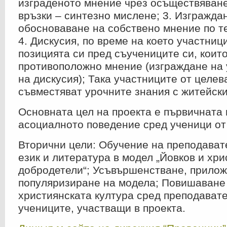
изграденото мнение чрез осъществяван
връзки – синтезно мислене; 3. Изгражда
обосноваване на собствено мнение по те
4. Дискусия, по време на което участни
позицията си пред съучениците си, които
противоположно мнение (изграждане на 
на дискусия); Така участниците от целев
съвместяват урочните знания с житейски
Основната цел на проекта е първичната
асоциалното поведение сред ученици от 
Вторични цели: Обучение на преподават
език и литература в модел „Йовков и хр
добродетели“; Усъвършенстване, прилож
популяризиране на модела; Повишаване
християнската култура сред преподавате
учениците, участващи в проекта.