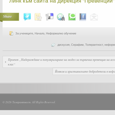
Линк към сайта на дирекция “Превенции
Share
За учениците
,
Начало
,
Неформално обучение
дискусия
,
Серафим
,
Толерантност
,
неформ
Проект „Надграждане и популяризиране на модел за първична превенция на асоц
клас“
Йовков и християнските добродетели в неф
© 2026 Толерантност. All Rights Reserved.