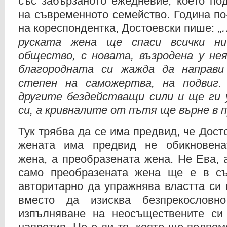
със забързаното ежедневие, което по
на съвременното семейство. Година по-
на кореспондентка, Достоевски пише: „
руската жена ще спаси всички н
общество, с новата, възродена у нея
благородната си жажда да направ
степен на саможертва, на подвиг.
другите бездействащи сили и ще ги у
си, а кривналите от пътя ще върне в 
Тук трябва да се има предвид, че Дост
жената има предвид не обикновена
жена, а преобразената жена. Не Ева,
само преобразената жена ще е в съ
авторитарно да упражнява властта си 
вместо да изисква безпрекословн
изпълняване на неосъществените си