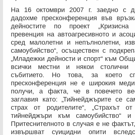
На 16 октомври 2007 г. заедно с 
дадохме пресконференция във връзк
дейностите по проект „Кризисна
превенция на автоагресивното и асоц
сред малолетни и непълнолетни, из
самоубийство“, осъществен с подкреп
„Младежки дейности и спорт“ към Общ
всички местни и някои столични 
събитието. Но това, за което с
пресконференция не е широкия медие
получи, а факта, че в повечето ве
заглавия като: „Тийнейджърите се са
страх от родителите“, „Страхът о
тийнейджъри към самоубийство“ и 
Притеснителното в случая е не фактът
извършват суицидни опити вслед