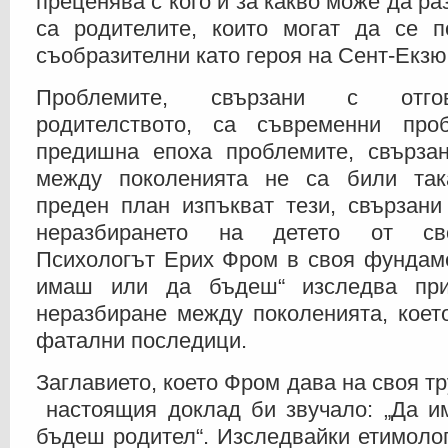
преценява с кого и за какво може да ра
са родителите, които могат да се п
съобразителни като героя на Сент-Екзю
Проблемите, свързани с отгов
родителството, са съвременни про
предишна епоха проблемите, свърза
между поколенията не са били так
преден план изпъкват тези, свързани
неразбирането на детето от сво
Психологът Ерих Фром в своя фундаме
имаш или да бъдеш“ изследва при
неразбиране между поколенията, коет
фатални последици.
Заглавието, което Фром дава на своя тр
настоящия доклад би звучало: „Да и
бъдеш родител“. Изследвайки етимолог