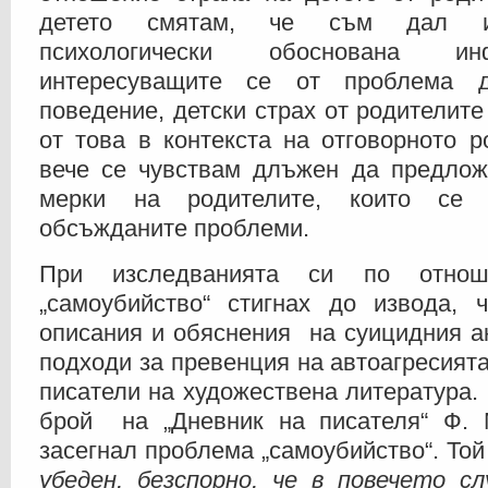
детето смятам, че съм дал из
психологически обоснована и
интересуващите се от проблема д
поведение, детски страх от родителите
от това в контекста на отговорното р
вече се чувствам длъжен да предлож
мерки на родителите, които се 
обсъжданите проблеми.
При изследванията си по отнош
„самоубийство“ стигнах до извода, ч
описания и обяснения на суицидния ак
подходи за превенция на автоагресията
писатели на художествена литература.
брой на „Дневник на писателя“ Ф. 
засегнал проблема „самоубийство“. Той
убеден, безспорно, че в повечето сл