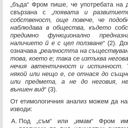
„бъда“ Фром пише, че употребата на 
свързана с „
появата и развитиет
собственост, още повече, че подоб
наблюдава в общества, където соб
предимно функционално предназн
наличието й е с цел ползване
“ (2). Д
означава „
реалността на съществуван
това, което е; така се изтъква негов
нечия автентичност и истинност. 
някой или нещо е, се отнася до същн
или предмета, а не до неговия, н
външен вид
“ (3).
От етимологичния анализ можем да на
изводи:
Под „съм“ или „имам“ Фром им