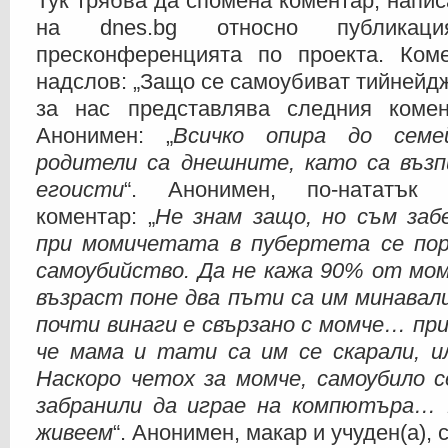
Тук трябва да спомена коментар, напис
на dnes.bg относно публикаци
пресконференцията по проекта. Ком
надслов: „Защо се самоубиват тийнейд
за нас представлява следния коме
Анонимен: „
Всичко опира до семе
родители са днешните, като са въз
егоисти
“. Анонимен, по-нататък
коментар: „
Не знам защо, но съм забе
при момичетата в пубертета се по
самоубийство. Да не кажа 90% от мо
възраст поне два пъти са им минавал
почти винаги е свързано с момче… прия
че мама и тати са им се скарали, и
Наскоро четох за момче, самоубило с
забранили да играе на компютъра…
живеем
“. Анонимен, макар и учуден(а),