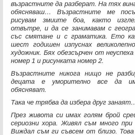
възрастните да разберат. На тях вин
обясняваш… Възрастните ме посъ
рисувам змиите боа, както изгл
отвътре, и да се занимавам с геогра
със смятане и с граматика. Ето к
шест годишен изпуснах великолепн
художник. Бях обезсърчен от неуспеха
номер 1 и рисунката номер 2.
Възрастните никога нищо не разби
децата е уморително все да и
обясняват.
Така че трябва да избера друг занаят
През живота си имах голям брой сре
сериозни хора. Живял съм много при 
Виждал съм ги съвсем от близо. Това