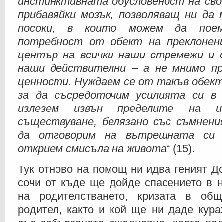
инстинктивната обусловеност на сво
прибавяйки мозък, позволяващ ни да 
посоки, в които можем да поем
потребност от обект на преклонен
център на всички наши стремежи и о
наши действителни – а не мнимо пр
ценности. Нуждаем се от такъв обект
за да съсредоточим усилията си в 
излезем извън пределите на и
съществуване, белязано със съмнения
да отговорим на вътрешната си 
открием смисъла на живота
“ (15).
Тук отново на помощ ни идва геният До
сочи от къде ще дойде спасението в 
на родителстването, кризата в об
родител, както и кой ще ни даде кур