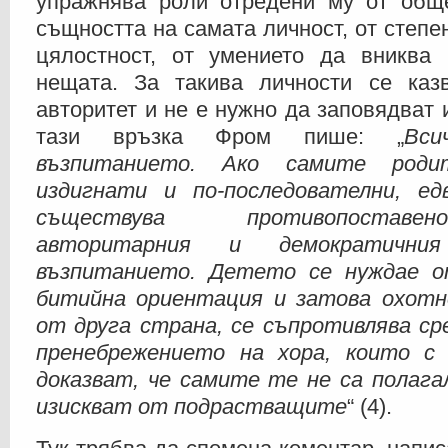
упражнява роли отредени му от обще
същността на самата личност, от степе
цялостност, от умението да вниква
нещата. За такива личности се каз
авторитет и не е нужно да заповядват 
тази връзка Фром пише: „
Вси
възпитанието. Ако самите роди
издигнати и по-последователни, е
съществува противопостав
авторитарния и демократични
възпитанието. Детето се нуждае 
битийна ориентация и затова охотно
от друга страна, се съпротивлява ср
пренебрежението на хора, които с
доказват, че самите те не са полага
изискват от подрастващите
“ (4).