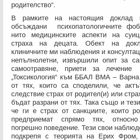
родителство“.
В рамките на настоящия доклад 
обсъждани психопатологичните фоб
нито медицинските аспекти на суи
страха на децата. Обект на док
клиничните ми наблюдения и консултац
непълнолетни, извършили опит за са
самоотравяне, приети за лечени
„Токсикология“ към ББАЛ ВМА – Варна.
от тях, които са споделили, че акт
следствие страх от родител(и) или стра
бъдат разрани от тях. Така също и тези
че ги е страх от санкциите, които р
предприемат спрямо тях, относн
погрешно поведение. Тези свои наблюд
подкрепя с теорията на Ерих Фром,