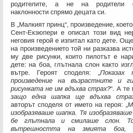
родителите, а не на родители с
наклонности спрямо децата си.
В „Малкият принц“, произведение, което
Сент-Екзюпери е описал този вид нер
неговия герой е изпитал като дете. Ощ
на произведението той ни разказва ист
му две рисунки, които пилотът е нар
дете: на боа, глътнала слон както изг
вътре. Героят споделя: „
Показах 
произведение на възрастните и г
рисунката не им вдъхва страх?
“. А те
защо една шапка ще вдъхва стра
авторът споделя от името на героя: „
М
изобразяваше шапка. Тя изобразяваше
бе глътнала и смилаше слон. То
вътрешността на змията боа,