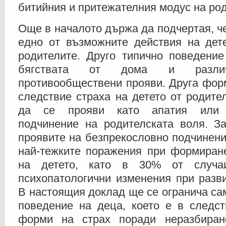
битийния и притежателния модус на род
Още в началото държа да подчертая, че
едно от възможните действия на дете
родителите. Друго типично поведение
бягствата от дома и разл
противообществени прояви. Друга фор
следствие страха на детето от родите
да се прояви като апатия или б
подчинение на родителската воля. З
проявите на безпрекословно подчинен
най-тежките поражения при формиране
на детето, като в 30% от случа
психопатологични изменения при разви
В настоящия доклад ще се огранича са
поведение на деца, което е в следст
форми на страх поради неразбиран