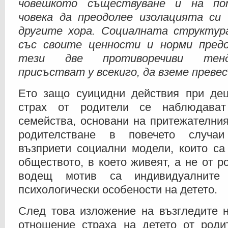
човешкото съществуване и на по
човека да преодолее изолацията си 
другите хора. Социалната структур
със своите ценности и норми пред
тези две противоречиви тенд
присъстват у всекиго, да вземе превес
Ето защо суицидни действия при дец
страх от родители се наблюдава
семейства, основани на притежателния
родителстване в повечето случа
възприети социални модели, които са
обществото, в което живеят, а не от р
водещ мотив са индивидуалните 
психологически особености на детето.
След това изложение на възгледите 
отношение страха на детето от роди