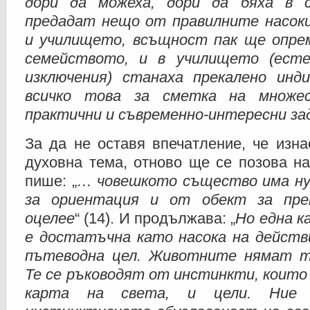
дори да можеха, дори да бяха в 
предадат нещо от правилните насок
и училището, всъщност пак ще опрем
семейството, и в училището (есте
изключения) станаха прекалено ин
всичко това за сметка на множес
практични и съвременно-интересни зад
За да не оставя впечатление, че изн
духовна тема, отново ще се позова н
пише: „
… човешкото същество има н
за ориентация и от обект за прек
оцелее
“ (14). И продължава: „
Но една к
е достатъчна като насока на действи
пътеводна цел. Животните нямат т
Те се ръководят от инстинкти, които
карта на света, и цели. Ние о