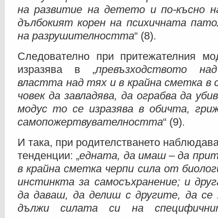
на развитие на детето и по-късно на
дълбокият корен на психичната патол
на разрушителността
“ (8).
Следователно при притежателния мо
изразява в „
превъзходството на
властта над тях и в крайна сметка в
човек да завладява, да ограбва да уби
модус то се изразява в обичта, гри
самопожертвувателността
“ (9).
И така, при родителстването наблюдав
тенденции: „
едната, да имаш – да при
в крайна сметка черпи сила от биоло
инстинкта за самосъхранение; и друг
да даваш, да делиш с другите, да се
дължи силата си на специфични