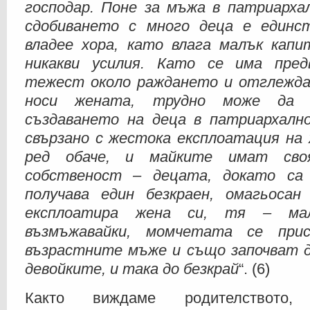
господар. Поне за мъжа в патриарх
сдобиването с много деца е единс
владее хора, като влага малък капи
никакви усилия. Като се има пред
тежест около раждането и отглежд
носи жената, трудно може да 
създаването на деца в патриархал
свързано с жестока експлоатация на 
ред обаче, и майките имат св
собственост – децата, докато са 
получава един безкраен, омагьосан
експлоатира жена си, тя – ма
възмъжавайки, момчетата се при
възрастните мъже и също започват 
девойките, и така до безкрай
“. (6)
Както виждаме родителството,