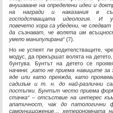
внушаване на определени идеи и докт
на награди и наказания в съ
господстващата идеология. И у
повечето хора са убедени, че следват 
да съзнават, че волята им всъщно
умело манипулирана
“ (7).
Но не успеят ли родителстващите, чр
модус, да прекършат волята на детето,
бунтува. Бунтът на детето се прояв
начини: „
като не приема навиците за 
яде или като преяжда, като проявяв
садизъм и т. н. до най-различни с
постъпки. Бунтът често приема фор
стачка“ – отсъствие на интерес към
апатичност, чак до патологични 
самоунищожение… хетерономната на