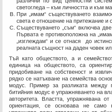
различни по вид ценностни систем
светогледа – към личността и към м
При „имам“ съществуването взаимо
света е отношение на притежание и 
Съществуването „съм“ включва две
Първата е противоположна на „имам“
„изглеждам“ и се отнася до истинс
реалната същност на даден човек ил
Тъй като обществото, а и семействот
единица на обществото, са ориенти
придобиване на собственост и извлич
рядко се натъкване на семейства осно
модус. Пример за разликата между 
битийния модус е упражняването на вла
авторитета. Властта, упражнявана от
ориентация, се основава не само 