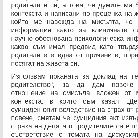
родителите си, а това, че думите ми 
контекста и написани по преценка на ж
който ме навежда на мисълта, че 
информация както за клиничната с
научно обоснована психологическа ин
какво съм имал предвид като твърдя
родителите е една от причините, пор
посягат на живота си.
Използвам поканата за доклад на те
родителство“, за да дам повече
отношение на смисъла, вложен от 
контекста, в който съм казал: „Д
суициден опит вследствие на страх от 
повече, смятам че суицидния акт изв
страха на децата от родителите си е п
съответствие с темата на дискусият