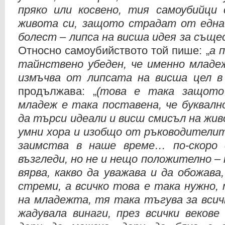
пряко или косвено, тия самоубийци 
живота си, защото страдат от една
болест – липса на висша идея за същ
Относно самоубийството той пише: „
а 
тайнствено убеден, че именно младе
измъчва от липсата на висша цел в
продължава: „
(това е така защото
младеж е така поставена, че буквалн
да търси идеали и висш смисъл на жи
умни хора и изобщо от ръководителит
заимства в наше време… по-скоро 
възгледи, но не и нещо положително – 
вярва, какво да уважава и да обожава,
стреми, а всичко това е така нужно,
на младежта, тя така тъгува за всич
жадувала винаги, през всички векове