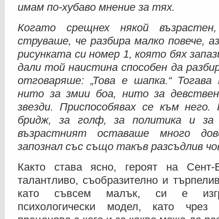
имам по-хубаво мнение за тях.
Когато срещнех някой възрастен
струваше, че разбира малко повече, аз
рисунката си номер 1, която бях запаз
дали той наистина способен да разбир
отговаряше: „Това е шапка.“ Тогава 
нито за змии боа, нито за девствен
звезди. Приспособявах се към него. 
бридж, за голф, за политика и за
възрастният оставаше много дов
запознал със също такъв разсъдлив чо
Както става ясно, героят на Сент
талантливо, съобразително и търпелив
като съвсем малък, си е изгр
психологически модел, като чрез