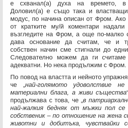
е схванал(а) духа на времето, в
Доловил(а) е също така и властващи
модус, по начина описан от Фром. Ако
от кратките му/й коментари надали 
възгледите на Фром, а още по-малко 
дава основание да считам, че и т
собствен начин сме стигнали до едни
Следователно можем да ги считаме
адекватни. Но нека продължим с Фром.
По повод на властта и нейното упражн
че „
най-голямото удоволствие н
материални блага, а живи същества
продължава с това, че „
в патриархал
най-жалкия бедняк от мъжки пол се
собственик – по отношение на жена с
животни и добитъка, чувствайки с