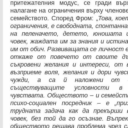
притежателния модус, се гради вър
налагане на ограничения върху членове
семейството. Според Фром: „
Това, кое
ограничения, е свободната, спонтанна
на пеленачето, детето, юношата и
човек, жаждата им за знания и истин
им от обич. Развиващата се личност е
откаже от повечето от своите дъ
съкровени желания и интереси, от 
възприеме воля, желания и дори чувс
чужди, а са й наложени от 
съществуващите условности в
чувствата. Обществото – и семейст
психо-социален посредник – е „пр
трудната задача как да прекърши 
човек, без той да го осъзнае. Въпре
обществото решава проблема чрез с