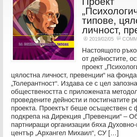
Проект
„Психологи
типове, цял
личност, пр
2019/02/05
COMM
Настоящото ръко
от дейностите, о
проект „Психолог
цялостна личност, превенции“ на фонд
„Толерантност“. Издава се с цел запозн
обществеността с приложената методол
проведените дейности и постигнатите р
проекта. Проектът беше осъществен с 
подкрепа на Дирекция „Превенции“ – О
партниращи организации бяха Духовно-
център „Архангел Михаил“, СУ […]