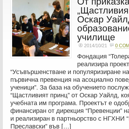
От приказк
„Щастливия
Оскар Уайл
образовани
училище
2014/10/21
0 CO
Фондация “Толер
реализира проек
“Усъвършенстване и популяризиране на
първична превенция на асоциално пове
ученици”. За база на обучението послуж
“Щастливият принц” от Оскар Уайлд, ко
учебната им програма. Проектът е одоб
финансиран от дирекция “Превенции” н
и реализиран в партньорство с НГХНИ 
Преславски” във […]