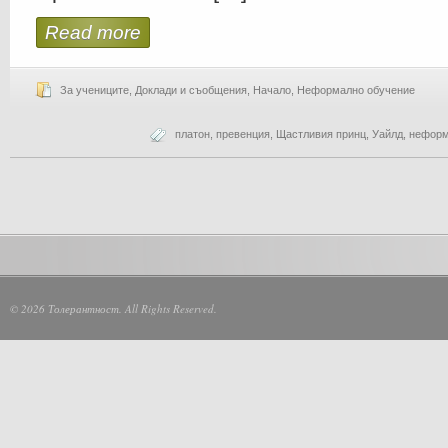
Read more
За учениците
,
Доклади и съобщения
,
Начало
,
Неформално обучение
платон
,
превенция
,
Щастливия принц
,
Уайлд
,
неформ
© 2026 Толерантност. All Rights Reserved.