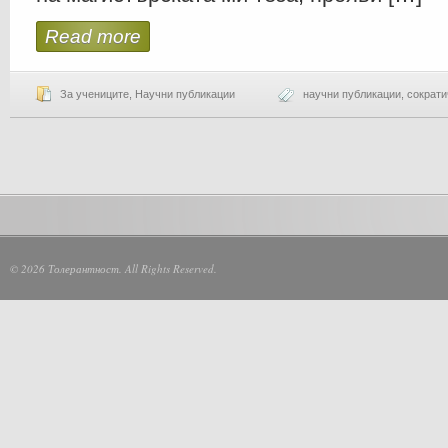
Read more
За учениците
,
Научни публикации
научни публикации
,
сократи
© 2026 Толерантност. All Rights Reserved.