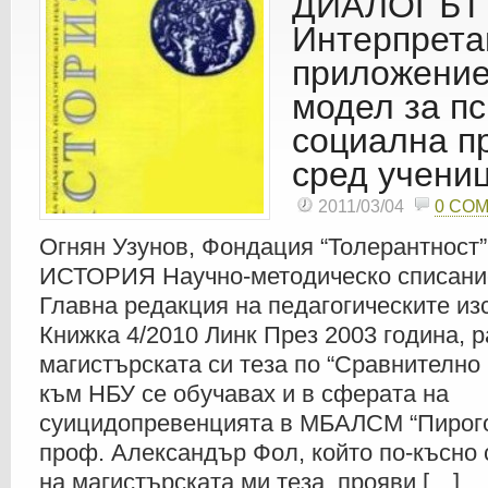
ДИАЛОГЪТ
Интерпрета
приложение
модел за пс
социална п
сред учени
2011/03/04
0 CO
Огнян Узунов, Фондация “Толерантност”
ИСТОРИЯ Научно-методическо списани
Главна редакция на педагогическите и
Книжка 4/2010 Линк През 2003 година, 
магистърската си теза по “Сравнително
към НБУ се обучавах и в сферата на
суицидопревенцията в МБАЛСМ “Пирогов
проф. Александър Фол, който по-късно 
на магистърската ми теза, прояви […]