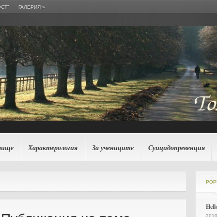
СТ”
ГАЛЕРИЯ
»
лище
Характерология
За учениците
Суицидопревенция
POP
Hell
2010