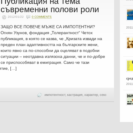
Публикация на тема
съвременни полови роли
2012/01/22
0 COMMENTS
ЗАЩО ВСЕ ПОВЕЧЕ МЪЖЕ СА ИМПОТЕНТНИ?
2011
Огнян Узунов, фондация „Толерантност“ Четох
публикация, в която се казва, че „Кризата извади на
преден план адаптивността на българските жени,
които явно са по-способни да оцеляват в подобни
ситуации – неотдавна излязоха данни, че и по-добре
се приспособяват в емиграция. Само че тази
тие, […]
сре
2011
импотентност
,
кастрация
,
характер
,
секс