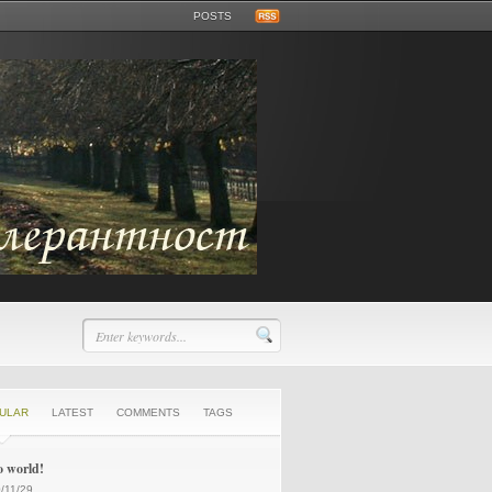
POSTS
ULAR
LATEST
COMMENTS
TAGS
o world!
/11/29