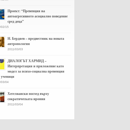
Проект: “Превенция на
автоагресивното асоциално поведение
сред деца”
/02/15
Н. Бердяев – предвестник на новата
антропология
2011/03/03
ДИАЛОГЪТ ХАРМИД –
Интерпретация и приложение като
модел за психо-социална превенция
д ученици
/03/04
Хегелиански поглед върху
сократическата ирония
2011/03/04