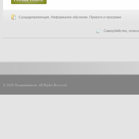
Суицидопревенция
,
Неформално обучение
,
Проекти и програми
Самоубийство
,
психо
© 2026 Толерантност. All Rights Reserved.