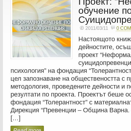
Проект: “Н
обучение п
Суицидопре
2011/03/11
0 CO
Настоящото книжн
дейностите, осъ
проект “Неформа
суицидопревенция
психология” на фондация “Толерантност
цел запознаване на обществеността с 
методология, проведените дейности и п
резултати по проекта. Проектът беше о
фондация “Толерантност” с материална
Дирекция “Превенции – Община Варна.
[…]
Read more