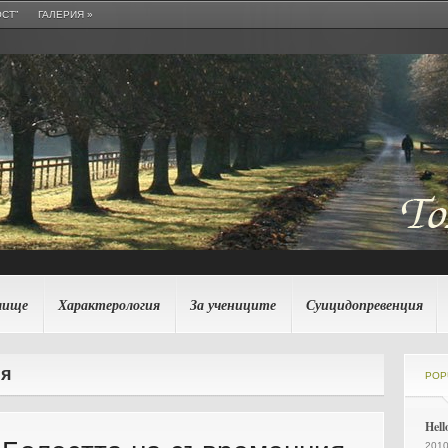
СТ”
ГАЛЕРИЯ
»
лище
Характерология
За учениците
Суицидопревенция
ия
POP
Hell
2010