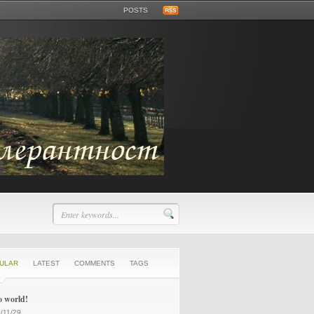
POSTS
ULAR
LATEST
COMMENTS
TAGS
o world!
/11/29