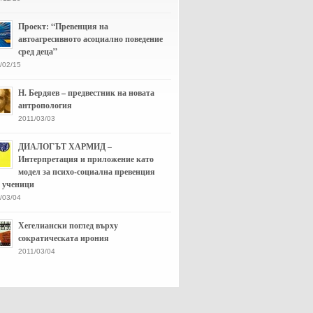
Проект: “Превенция на
автоагресивното асоциално поведение
сред деца”
/02/15
Н. Бердяев – предвестник на новата
антропология
2011/03/03
ДИАЛОГЪТ ХАРМИД –
Интерпретация и приложение като
модел за психо-социална превенция
д ученици
/03/04
Хегелиански поглед върху
сократическата ирония
2011/03/04