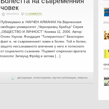
Болестта на съвременния
човек
2011/03/11
0 COMMENTS
Публикувано в: НАУЧЕН АЛМАНАХ На Варненския
2011
свободен университет „Черноризец Храбър“ Серия
„ОБЩЕСТВО И ЛИЧНОСТ“ Книжка 11, 2005. Автор:
Огнян Узунов, Фондация “Толерантност” Безспорен
факт е, че съвременният човек е болен. Той е болен,
защото несъзнаваното влечение у него е потиснато
от социалното съзнание. Първият открехнал вратата
психолог Зигмунд Фройд и затова […]
сре
2011
дисоциация
,
психотерапия
,
научни публикации
,
невроза