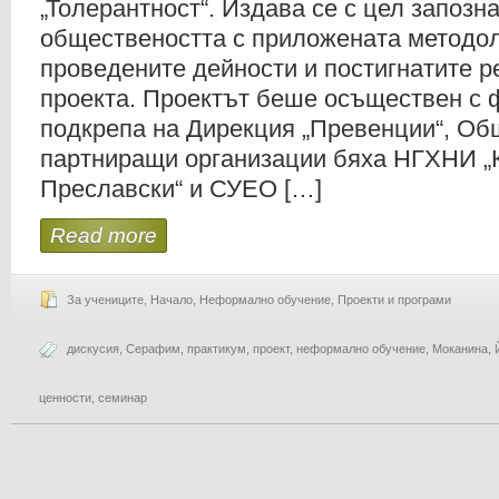
„Толерантност“. Издава се с цел запозн
обществеността с приложената методол
проведените дейности и постигнатите р
проекта. Проектът беше осъществен с 
подкрепа на Дирекция „Превенции“, Об
партниращи организации бяха НГХНИ „
Преславски“ и СУЕО […]
Read more
За учениците
,
Начало
,
Неформално обучение
,
Проекти и програми
дискусия
,
Серафим
,
практикум
,
проект
,
неформално обучение
,
Моканина
,
ценности
,
семинар