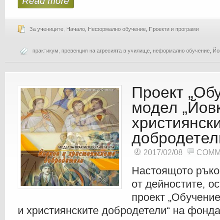
Read more
За учениците
,
Начало
,
Неформално обучение
,
Проекти и програми
практикум
,
превенция на агресията в училище
,
неформално обучение
,
Йо
Проект „Об
модел „Йов
християнск
добродетел
2017/02/08
COMM
Настоящото ръко
от дейностите, о
проект „Обучение
и християнските добродетели“ на фонд