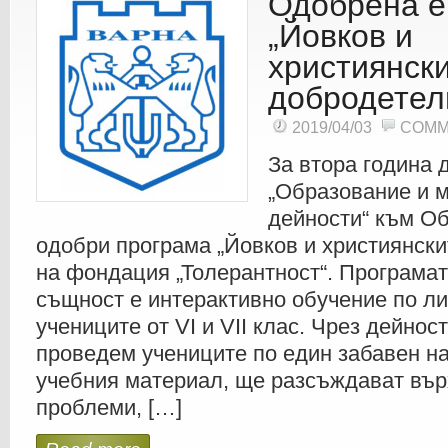
Одобрена е
„Йовков и
християнск
добродетел
2019/04/03
COMM
За втора година 
„Образование и 
дейности“ към О
одобри програма „Йовков и християнски
на фондация „Толерантност“. Програмат
същност е интерактивно обучение по ли
учениците от VI и VII клас. Чрез дейнос
проведем учениците по един забавен н
учебния материал, ще разсъждават вър
проблеми, […]