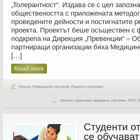
„Толерантност“. Издава се с цел запозн
обществеността с приложената методол
проведените дейности и постигнатите р
проекта. Проектът беше осъществен с 
подкрепа на Дирекция „Превенции“ – О
партниращи организации бяха Медицин
[…]
Read more
Начало
,
Неформално обучение
,
Проекти и програми
проекти
,
превенция
,
медицина
,
обучение
,
НПО
,
М
Студенти о
се обучават