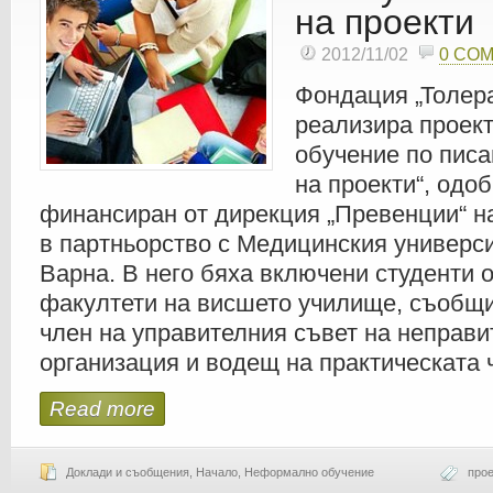
на проекти
2012/11/02
0 CO
Фондация „Толер
реализира проек
обучение по писа
на проекти“, одо
финансиран от дирекция „Превенции“ н
в партньорство с Медицинския универси
Варна. В него бяха включени студенти 
факултети на висшето училище, съобщи
член на управителния съвет на неправи
организация и водещ на практическата ч
Read more
Доклади и съобщения
,
Начало
,
Неформално обучение
прое