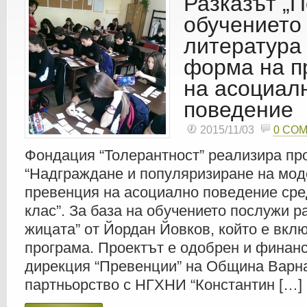
Разказът „П
обучението
литература
форма на п
на асоциал
поведение
2015/11/03
0 CO
Фондация “Толерантност” реализира пр
“Надграждане и популяризиране на мод
превенция на асоциално поведение сред
клас”. За база на обучението послужи р
жицата” от Йордан Йовков, който е вкл
програма. Проектът е одобрен и финан
дирекция “Превенции” на Община Варна
партньорство с НГХНИ “Константин […]