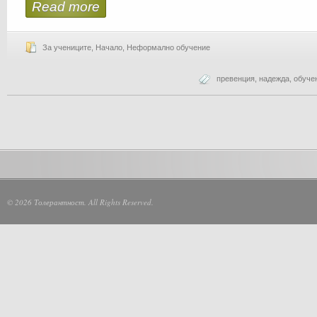
Read more
За учениците
,
Начало
,
Неформално обучение
превенция
,
надежда
,
обуче
© 2026 Толерантност. All Rights Reserved.