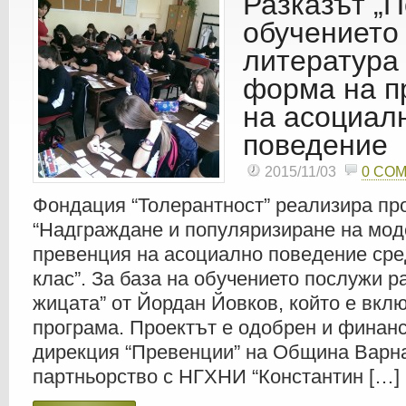
Разказът „П
обучението
литература
форма на п
на асоциал
поведение
2015/11/03
0 CO
Фондация “Толерантност” реализира пр
“Надграждане и популяризиране на мод
превенция на асоциално поведение сред
клас”. За база на обучението послужи р
жицата” от Йордан Йовков, който е вкл
програма. Проектът е одобрен и финан
дирекция “Превенции” на Община Варна
партньорство с НГХНИ “Константин […]