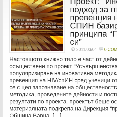
Проект: “И
подход за 
превенция н
СПИН базир
принципа “
си”
2011/03/04
0 CO
Настоящото книжно тяло е част от дейн
осъществени по проект “Усъвършенства
популяризиране на иновативна методик
превенция на HIV/спИН сред ученици от
се с цел запознаване на общественостт
методика, проведените дейности и пост
резултати по проекта. проектът беше о
материалната подкрепа на Дирекция “п
Община Варна. […]