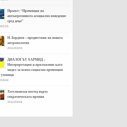
Проект: “Превенция на
автоагресивното асоциално поведение
сред деца”
/02/15
Н. Бердяев – предвестник на новата
антропология
2011/03/03
ДИАЛОГЪТ ХАРМИД –
Интерпретация и приложение като
модел за психо-социална превенция
д ученици
/03/04
Хегелиански поглед върху
сократическата ирония
2011/03/04