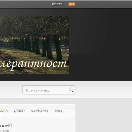
POSTS
ULAR
LATEST
COMMENTS
TAGS
o world!
/11/29