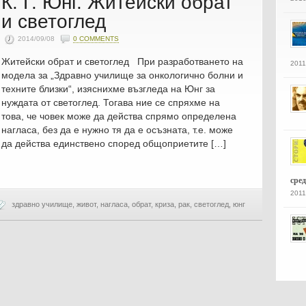
К. Г. Юнг. Житейски обрат
и светоглед
2014/09/08
0 COMMENTS
Житейски обрат и светоглед При разработването на
2011
модела за „Здравно училище за онкологично болни и
техните близки“, изяснихме възгледа на Юнг за
нуждата от светоглед. Тогава ние се спряхме на
това, че човек може да действа спрямо определена
нагласа, без да е нужно тя да е осъзната, т.е. може
да действа единствено според общоприетите […]
сре
2011
здравно училище
,
живот
,
нагласа
,
обрат
,
криза
,
рак
,
светоглед
,
юнг