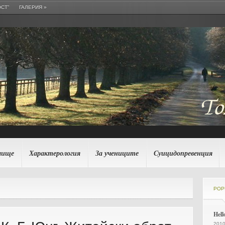
СТ”
ГАЛЕРИЯ
»
лище
Характерология
За учениците
Суицидопревенция
POP
Hell
2010