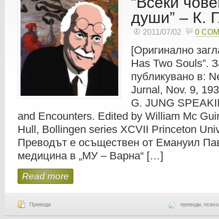
“Всеки чове
души” – К. 
2011/07/02
0 CO
[Оригинално загл
Has Two Souls”. 
публикувано в: N
Jurnal, Nov. 9, 19
G. JUNG SPEAKIN
and Encounters. Edited by William Mc Guir
Hull, Bollingen series XCVII Princeton Univ
Преводът е осъществен от Емануил Пав
медицина в „МУ – Варна“ […]
Read more
Преводи
преводи
,
психо