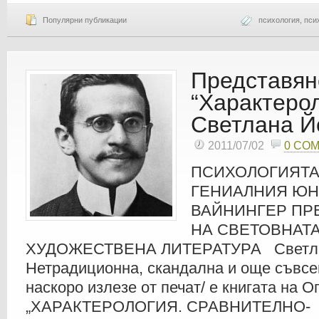
Популярни публикации
психология
,
пси
Представян
“Характерол
Светлана Й
2011/07/02
0 CO
ПСИХОЛОГИЯТА
ГЕНИАЛНИЯ ЮН
ВАЙНИНГЕР ПР
НА СВЕТОВНАТ
ХУДОЖЕСТВЕНА ЛИТЕРАТУРА Светла
Нетрадиционна, скандална и още съвсе
наскоро излезе от печат/ е книгата на О
„ХАРАКТЕРОЛОГИЯ. СРАВНИТЕЛНО-