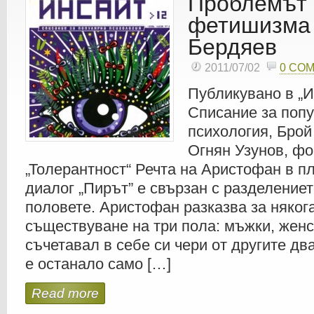
Проблемът 
фетишизма 
Бердяев
2011/07/02
0 CO
Публикувано в „
Списание за поп
психология, Брой
Огнян Узунов, ф
„Толерантност“ Речта на Аристофан в п
диалог „Пирът” е свързан с разделение
половете. Аристофан разказва за няко
съществуване на три пола: мъжки, женск
съчетавал в себе си чери от другите два
е останало само […]
Read more