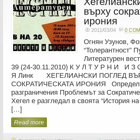
Хегелианск
върху сокра
ирония
2011/03/04
0 CO
Огнян Узунов, Ф
“Толерантност” П
Литературен вест
39 (24-30.11.2010) К У Л Т У Р Н И И З 
Я Линк ХЕГЕЛИАНСКИ ПОГЛЕД ВЪ
СОКРАТИЧЕСКАТА ИРОНИЯ Определе
разграничения Проблемът за Сократиче
Хегел е разгледал в своята “История н
[…]
Read more