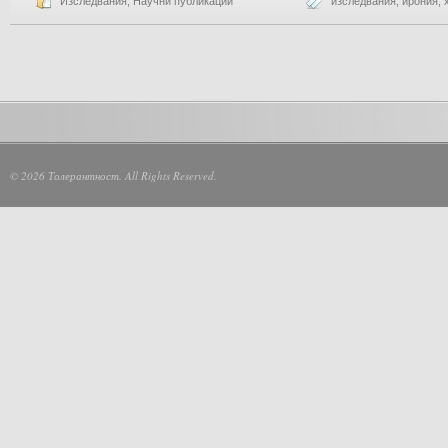
Изcледвания
,
Научни публикации
изследвания
,
ирония
,
© 2026 Толерантност. All Rights Reserved.