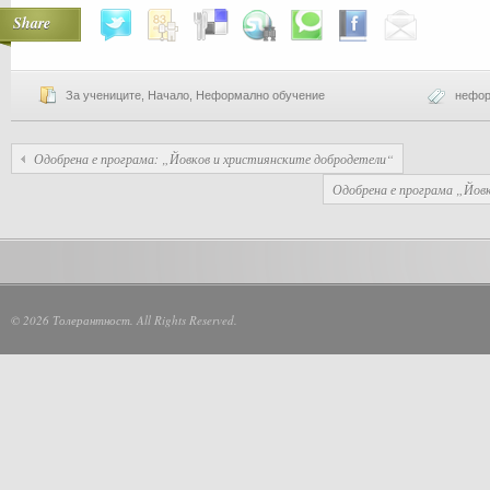
Share
За учениците
,
Начало
,
Неформално обучение
нефор
Одобрена е програма: „Йовков и християнските добродетели“
Одобрена е програма „Йов
© 2026 Толерантност. All Rights Reserved.