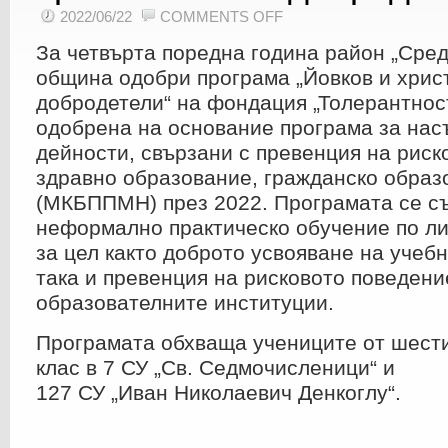
ON
2022/06/22
COMMENTS OFF
ОДОБРЕНА
Е
За четвърта поредна година район „Сре
ПРОГРАМА:
„ЙОВКОВ
И
община одобри програма „Йовков и хрис
ХРИСТИЯНСКИТЕ
ДОБРОДЕТЕЛИ“
добродетели“ на фондация „Толерантнос
одобрена на основание програма за нас
дейности, свързани с превенция на риск
здравно образование, гражданско образ
(МКБППМН) през 2022. Програмата се съ
неформално практическо обучение по ли
за цел както доброто усвояване на учеб
така и превенция на рисковото поведени
образователните институции.
Програмата обхваща учениците от шести
клас в 7 СУ „Св. Седмочисленици“ и
127 СУ „Иван Николаевич Денкоглу“.