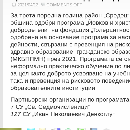
ON
2021/04/13
COMMENTS OFF
ОДОБРЕНА
Е
За трета поредна година район „Средец“
ПРОГРАМА:
„ЙОВКОВ
И
община одобри програма „Йовков и хрис
ХРИСТИЯНСКИТЕ
ДОБРОДЕТЕЛИ“
добродетели“ на фондация „Толерантнос
одобрена на основание програма за нас
дейности, свързани с превенция на риск
здравно образование, гражданско образ
(МКБППМН) през 2021. Програмата се съ
неформално практическо обучение по ли
за цел както доброто усвояване на учеб
така и превенция на рисковото поведени
образователните институции.
Партньорски организации по програмата
7 СУ „Св. Седмочисленици“
127
СУ „Иван Николаевич Денкоглу“