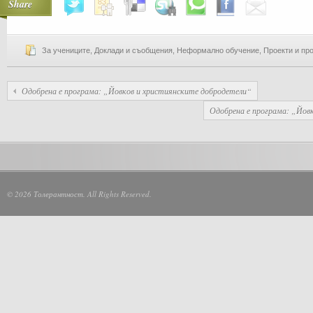
Share
За учениците
,
Доклади и съобщения
,
Неформално обучение
,
Проекти и пр
Одобрена е програма: „Йовков и християнските добродетели“
Одобрена е програма: „Йов
© 2026 Толерантност. All Rights Reserved.